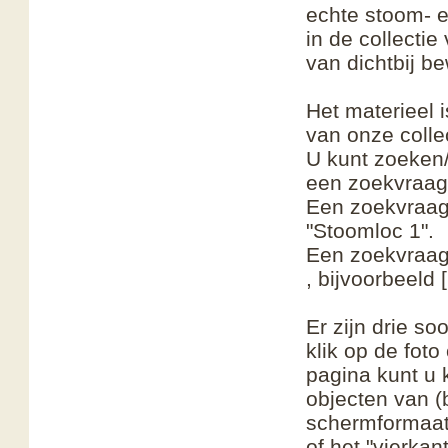
echte stoom- e
in de collecti
van dichtbij 
Het materieel 
van onze colle
U kunt zoeken/
een zoekvraag 
Een zoekvraag
"Stoomloc 1".
Een zoekvraag 
, bijvoorbeeld 
Er zijn drie so
klik op de foto
pagina kunt u k
objecten van (b
schermformaat
of het "vierka